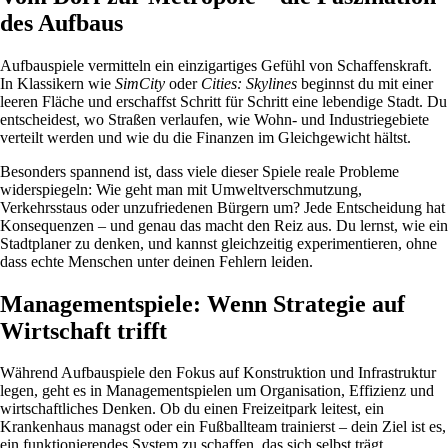
des Aufbaus
Aufbauspiele vermitteln ein einzigartiges Gefühl von Schaffenskraft.
In Klassikern wie
SimCity
oder
Cities: Skylines
beginnst du mit einer
leeren Fläche und erschaffst Schritt für Schritt eine lebendige Stadt. Du
entscheidest, wo Straßen verlaufen, wie Wohn- und Industriegebiete
verteilt werden und wie du die Finanzen im Gleichgewicht hältst.
Besonders spannend ist, dass viele dieser Spiele reale Probleme
widerspiegeln: Wie geht man mit Umweltverschmutzung,
Verkehrsstaus oder unzufriedenen Bürgern um? Jede Entscheidung hat
Konsequenzen – und genau das macht den Reiz aus. Du lernst, wie ein
Stadtplaner zu denken, und kannst gleichzeitig experimentieren, ohne
dass echte Menschen unter deinen Fehlern leiden.
Managementspiele: Wenn Strategie auf
Wirtschaft trifft
Während Aufbauspiele den Fokus auf Konstruktion und Infrastruktur
legen, geht es in Managementspielen um Organisation, Effizienz und
wirtschaftliches Denken. Ob du einen Freizeitpark leitest, ein
Krankenhaus managst oder ein Fußballteam trainierst – dein Ziel ist es,
ein funktionierendes System zu schaffen, das sich selbst trägt.