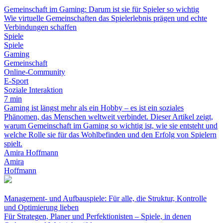
Gemeinschaft im Gaming: Darum ist sie für Spieler so wichtig
Wie virtuelle Gemeinschaften das Spielerlebnis prägen und echte
Verbindungen schaffen
Spiele
Spiele
Gaming
Gemeinschaft
Online-Community
E-Sport
Soziale Interaktion
7 min
Gaming ist längst mehr als ein Hobby – es ist ein soziales
Phänomen, das Menschen weltweit verbindet. Dieser Artikel zeigt,
warum Gemeinschaft im Gaming so wichtig ist, wie sie entsteht und
welche Rolle sie für das Wohlbefinden und den Erfolg von Spielern
spielt.
Amira Hoffmann
Amira
Hoffmann
Management- und Aufbauspiele: Für alle, die Struktur, Kontrolle
und Optimierung lieben
Für Strategen, Planer und Perfektionisten – Spiele, in denen