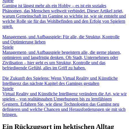
Spiele
Gaming ist längst mehr als ein Hobby – es ist ein soziales
Phänomen, das Menschen weltweit verbindet. Dieser Artikel zeigt,
warum Gemeinschaft im Gaming so wichtig ist, wie sie entsteht und
welche Rolle sie für das Wohlbefinden und den Erfolg von Spielern
spielt.
Management- und Aufbauspiele: Für alle, die Struktur, Kontrolle
und Optimierung lieben
Spiele
Management- und Aufbauspiele begeistern alle, die gerne planen,
optimieren und langfristig denken. Ob Stadt, Unternehmen oder
Zivilisation – hier geht es um Struktur, Kontrolle und das
befriedigende Gefühl, alles im Griff zu haben.
Die Zukunft des Spielens: Wenn Virtual Reality und Künstliche
Intelligenz das nächste Kapitel des Gamings gestalten
Spiele
Virtual Reality und Künstliche Intelligenz verändern die Art, wie wir
spielen – von realitätsnahen Umgebungen bis zu lernfähigen
Gegnern. Erfahren Sie, wie diese Technologien das Gaming neu
definieren und welche Chancen und Herausforderungen sie mit sich
bringen.
Ein Rückzugsort im hektischen Alltag