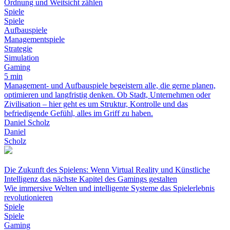
Ordnung und Weitsicht zählen
Spiele
Spiele
Aufbauspiele
Managementspiele
Strategie
Simulation
Gaming
5 min
Management- und Aufbauspiele begeistern alle, die gerne planen,
optimieren und langfristig denken. Ob Stadt, Unternehmen oder
Zivilisation – hier geht es um Struktur, Kontrolle und das
befriedigende Gefühl, alles im Griff zu haben.
Daniel Scholz
Daniel
Scholz
Die Zukunft des Spielens: Wenn Virtual Reality und Künstliche
Intelligenz das nächste Kapitel des Gamings gestalten
Wie immersive Welten und intelligente Systeme das Spielerlebnis
revolutionieren
Spiele
Spiele
Gaming