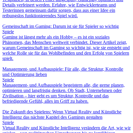
Details verfeinert werden. Erfahre, wie Entwicklerteams und
Testerinnen gemeinsam dafür sorgen, dass aus einer Idee ein
reibungslos funktionierendes Spiel wird.
Gemeinschaft im Gaming: Darum ist sie für Spieler so wichtig
Spiele
Gaming ist längst mehr als ein Hobby – es ist ein soziales
Phänomen, das Menschen weltweit verbindet. Dieser Artikel zeigt,
warum Gemeinschaft im Gaming so wichtig ist, wie sie entsteht und
welche Rolle sie für das Wohlbefinden und den Erfolg von Spielern
spielt.
Management- und Aufbauspiele: Für alle, die Struktur, Kontrolle
und Optimierung lieben
Spiele
Management- und Aufbauspiele begeistern alle, die gerne planen,
optimieren und langfristig denken. Ob Stadt, Unternehmen oder
Zivilisation – hier geht es um Struktur, Kontrolle und das
befriedigende Gefühl, alles im Griff zu haben.
Die Zukunft des Spielens: Wenn Virtual Reality und Künstliche
Intelligenz das nächste Kapitel des Gamings gestalten
Spiele
Virtual Reality und Künstliche Intelligenz verändern die Art, wie wir