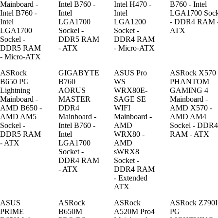
Mainboard -
Intel B760 -
Intel H470 -
B760 - Intel
Intel B760 -
Intel
Intel
LGA1700 Sock
Intel
LGA1700
LGA1200
- DDR4 RAM 
LGA1700
Sockel -
Socket -
ATX
Sockel -
DDR5 RAM
DDR4 RAM
DDR5 RAM
- ATX
- Micro-ATX
- Micro-ATX
ASRock
GIGABYTE
ASUS Pro
ASRock X570
B650 PG
B760
WS
PHANTOM
Lightning
AORUS
WRX80E-
GAMING 4
Mainboard -
MASTER
SAGE SE
Mainboard -
AMD B650 -
DDR4
WIFI
AMD X570 -
AMD AM5
Mainboard -
Mainboard -
AMD AM4
Sockel -
Intel B760 -
AMD
Sockel - DDR4
DDR5 RAM
Intel
WRX80 -
RAM - ATX
- ATX
LGA1700
AMD
Socket -
sWRX8
DDR4 RAM
Socket -
- ATX
DDR4 RAM
- Extended
ATX
ASUS
ASRock
ASRock
ASRock Z790I
PRIME
B650M
A520M Pro4
PG