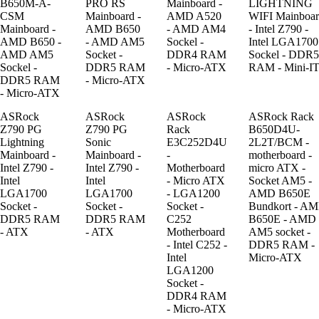
B650M-A-
PRO RS
Mainboard -
LIGHTNING
CSM
Mainboard -
AMD A520
WIFI Mainboa
Mainboard -
AMD B650
- AMD AM4
- Intel Z790 -
AMD B650 -
- AMD AM5
Sockel -
Intel LGA1700
AMD AM5
Socket -
DDR4 RAM
Sockel - DDR5
Sockel -
DDR5 RAM
- Micro-ATX
RAM - Mini-I
DDR5 RAM
- Micro-ATX
- Micro-ATX
ASRock
ASRock
ASRock
ASRock Rack
Z790 PG
Z790 PG
Rack
B650D4U-
Lightning
Sonic
E3C252D4U
2L2T/BCM -
Mainboard -
Mainboard -
-
motherboard -
Intel Z790 -
Intel Z790 -
Motherboard
micro ATX -
Intel
Intel
- Micro ATX
Socket AM5 -
LGA1700
LGA1700
- LGA1200
AMD B650E
Socket -
Socket -
Socket -
Bundkort - A
DDR5 RAM
DDR5 RAM
C252
B650E - AMD
- ATX
- ATX
Motherboard
AM5 socket -
- Intel C252 -
DDR5 RAM -
Intel
Micro-ATX
LGA1200
Socket -
DDR4 RAM
- Micro-ATX