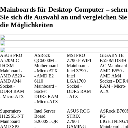
Mainboards für Desktop-Computer – sehen
Sie sich die Auswahl an und vergleichen Sie
die Möglichkeiten
ASUS PRO
ASRock
MSI PRO
GIGABYTE
A520M-C
QC6000M -
Z790-P WIFI
B550M DS3H
II/CSM
Motherboard
Mainboard -
AC Mainboard 
Mainboard -
- Micro ATX
Intel Z790 -
AMD B550 -
AMD A520 -
- AMD E2
Intel
AMD AM4
AMD AM4
6110
LGA1700
Socket - DDR4
Socket -
Mainboard -
Sockel -
RAM - Micro-
DDR4 RAM
Socket -
DDR5 RAM
ATX
- Micro-ATX
DDR3 RAM
- ATX
- Micro-ATX
Supermicro
Intel Server
ASUS ROG
ASRock B760
H12SSL-NT
Board
STRIX
PG
Mainboard -
S2600STQR
Z790-I
LIGHTNING/
AMD SP3
-
GAMING
Mainboard - Int