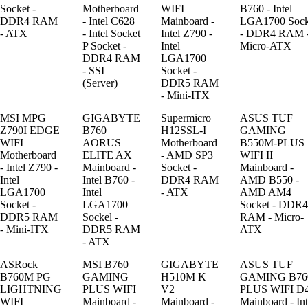
Socket -
Motherboard
WIFI
B760 - Intel
DDR4 RAM
- Intel C628
Mainboard -
LGA1700 Sock
- ATX
- Intel Socket
Intel Z790 -
- DDR4 RAM 
P Socket -
Intel
Micro-ATX
DDR4 RAM
LGA1700
- SSI
Socket -
(Server)
DDR5 RAM
- Mini-ITX
MSI MPG
GIGABYTE
Supermicro
ASUS TUF
Z790I EDGE
B760
H12SSL-I
GAMING
WIFI
AORUS
Motherboard
B550M-PLUS
Motherboard
ELITE AX
- AMD SP3
WIFI II
- Intel Z790 -
Mainboard -
Socket -
Mainboard -
Intel
Intel B760 -
DDR4 RAM
AMD B550 -
LGA1700
Intel
- ATX
AMD AM4
Socket -
LGA1700
Socket - DDR4
DDR5 RAM
Sockel -
RAM - Micro-
- Mini-ITX
DDR5 RAM
ATX
- ATX
ASRock
MSI B760
GIGABYTE
ASUS TUF
B760M PG
GAMING
H510M K
GAMING B76
LIGHTNING
PLUS WIFI
V2
PLUS WIFI D
WIFI
Mainboard -
Mainboard -
Mainboard - Int